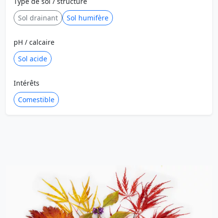
Type de sol / structure
Sol drainant
Sol humifère
pH / calcaire
Sol acide
Intérêts
Comestible