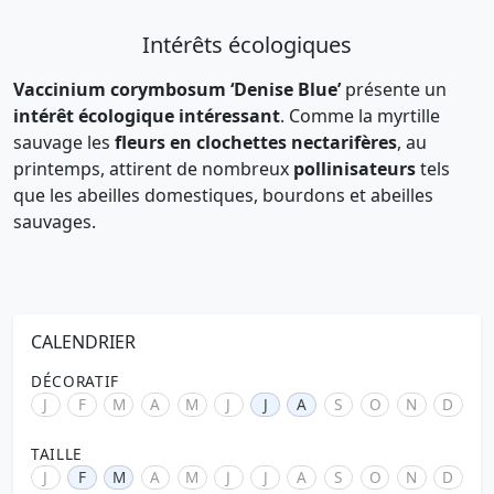
Intérêts écologiques
Vaccinium corymbosum ‘Denise Blue’
présente un
intérêt écologique intéressant
. Comme la myrtille
sauvage les
fleurs en clochettes nectarifères
, au
printemps, attirent de nombreux
pollinisateurs
tels
que les abeilles domestiques, bourdons et abeilles
sauvages.
CALENDRIER
DÉCORATIF
J
F
M
A
M
J
J
A
S
O
N
D
TAILLE
J
F
M
A
M
J
J
A
S
O
N
D