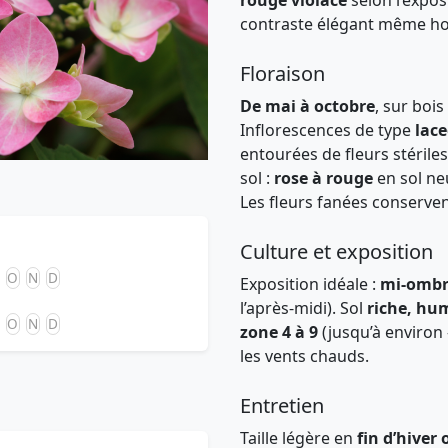
rouge violacé
selon l’expos
contraste élégant même hor
Floraison
De mai à octobre
, sur boi
Inflorescences de type
lac
entourées de fleurs stériles
sol :
rose à rouge
en sol neu
Les fleurs fanées conserven
Culture et exposition
O
N
D
Exposition idéale :
mi-ombr
l’après-midi). Sol
riche, hum
O
N
D
zone 4 à 9
(jusqu’à environ 
les vents chauds.
Entretien
Taille légère en
fin d’hiver