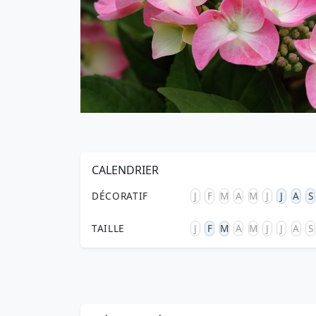
CALENDRIER
DÉCORATIF
J
F
M
A
M
J
J
A
S
TAILLE
J
F
M
A
M
J
J
A
S