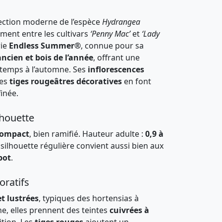
ection moderne de l’espèce
Hydrangea
ement entre les cultivars
‘Penny Mac’
et
‘Lady
rie
Endless Summer®
, connue pour sa
ancien et bois de l’année
, offrant une
temps à l’automne. Ses
inflorescences
ses
tiges rougeâtres décoratives
en font
inée.
lhouette
compact
, bien ramifié. Hauteur adulte :
0,9 à
a silhouette régulière convient aussi bien aux
pot
.
oratifs
et lustrées
, typiques des hortensias à
e, elles prennent des teintes
cuivrées à