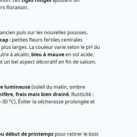
ition. Les
tiges rouges
ajoutent un
s floraison.
s ancien puis sur les nouvelles pousses.
ecap
: petites fleurs fertiles centrales
 plus larges. La couleur varie selon le pH du
tre à alcalin,
bleu à mauve
en sol acide.
t un bel aspect décoratif en fin de saison.
e lumineuse
(soleil du matin, ombre
ifère, frais mais bien drainé
. Rusticité :
–30 °C). Éviter la sécheresse prolongée et
 ou début de printemps
pour retirer le bois