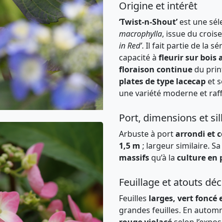
Origine et intérêt
‘Twist-n-Shout’
est une sél
macrophylla
, issue du crois
in Red’
. Il fait partie de la sé
capacité à
fleurir sur bois 
floraison continue
du prin
plates de type lacecap
et 
une variété moderne et raff
Port, dimensions et si
Arbuste à port
arrondi et 
1,5 m
; largeur similaire. S
massifs
qu’à la
culture en 
Feuillage et atouts déc
Feuilles
larges, vert foncé 
grandes feuilles. En automn