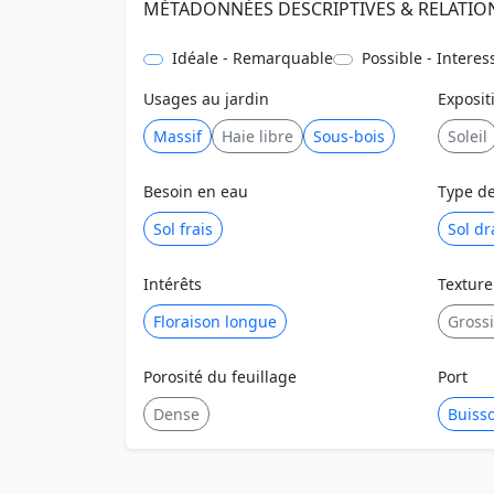
MÉTADONNÉES DESCRIPTIVES & RELATIO
Idéale - Remarquable
Possible - Interes
Usages au jardin
Exposit
Massif
Haie libre
Sous-bois
Soleil
Besoin en eau
Type de
Sol frais
Sol dr
Intérêts
Texture
Floraison longue
Gross
Porosité du feuillage
Port
Dense
Buisso