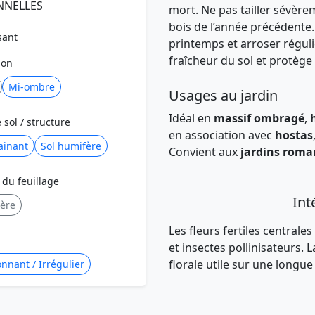
NNELLES
mort. Ne pas tailler sévèrem
bois de l’année précédente
sant
printemps et arroser régul
fraîcheur du sol et protège 
ion
Mi-ombre
Usages au jardin
Idéal en
massif ombragé
,
 sol / structure
en association avec
hostas
ainant
Sol humifère
Convient aux
jardins roma
 du feuillage
Int
ière
Les fleurs fertiles centrale
et insectes pollinisateurs.
florale utile sur une longue
nnant / Irrégulier