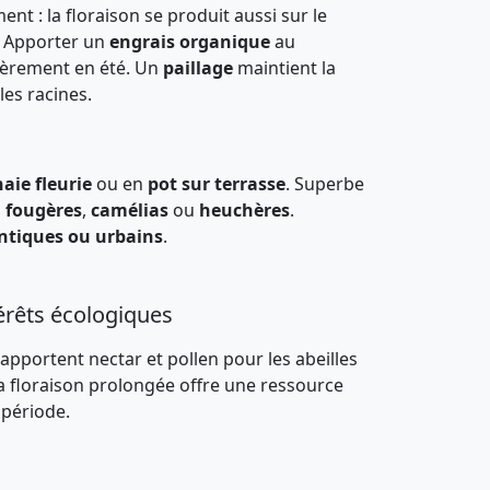
ent : la floraison se produit aussi sur le
. Apporter un
engrais organique
au
ièrement en été. Un
paillage
maintient la
les racines.
haie fleurie
ou en
pot sur terrasse
. Superbe
,
fougères
,
camélias
ou
heuchères
.
ntiques ou urbains
.
érêts écologiques
s apportent nectar et pollen pour les abeilles
 La floraison prolongée offre une ressource
 période.