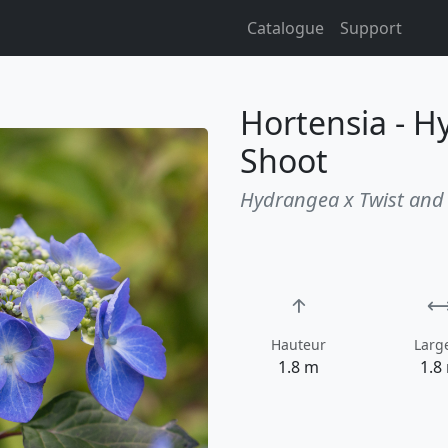
Catalogue
Support
Hortensia - H
Shoot
Hydrangea x Twist and
Hauteur
Larg
1.8 m
1.8