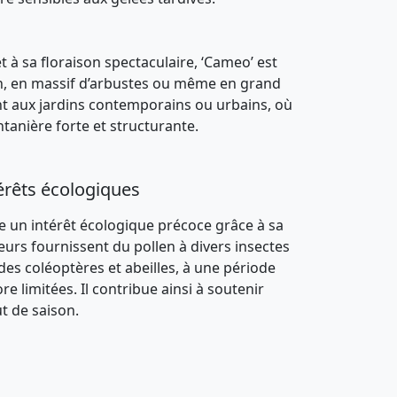
t à sa
floraison spectaculaire
,
‘Cameo’
est
n
, en
massif d’arbustes
ou même en
grand
ent aux jardins contemporains ou urbains, où
ntanière forte et structurante
.
érêts écologiques
e un
intérêt écologique précoce
grâce à sa
fleurs fournissent du
pollen
à divers
insectes
 des
coléoptères et abeilles
, à une période
e limitées. Il contribue ainsi à soutenir
ut de saison.