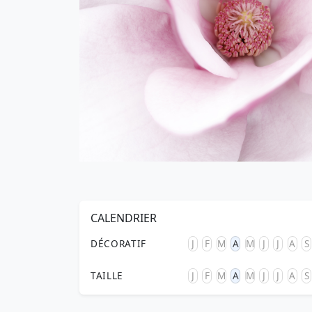
CALENDRIER
DÉCORATIF
J
F
M
A
M
J
J
A
S
TAILLE
J
F
M
A
M
J
J
A
S