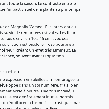
ant toute la saison. Le contraste entre le
ntue l’impact visuel de la plante au printemps.
eur de
Magnolia ‘Cameo’
. Elle intervient au
ois suivie de remontées estivales. Les fleurs
tulipe
, d’environ
10 à 15 cm
, avec des
La coloration est
bicolore
:
rose pourpré à
intérieur
, créant un effet très lumineux. La
précoce
, souvent avant l’apparition
entretien
une exposition
ensoleillée à mi-ombragée
, à
se développe dans un sol
humifère, frais, bien
ement acide à neutre
. Une fois installé, il
 taille est généralement inutile, hormis
 ou équilibrer la forme. Il est
rustique
, mais
re sensibles aux gelées tardives.