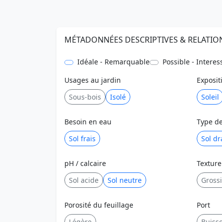
MÉTADONNÉES DESCRIPTIVES & RELATIO
Idéale - Remarquable
Possible - Interes
Usages au jardin
Exposit
Sous-bois
Isolé
Soleil
Besoin en eau
Type de
Sol frais
Sol dr
pH / calcaire
Texture
Sol acide
Sol neutre
Gross
Porosité du feuillage
Port
Légère
Buisso