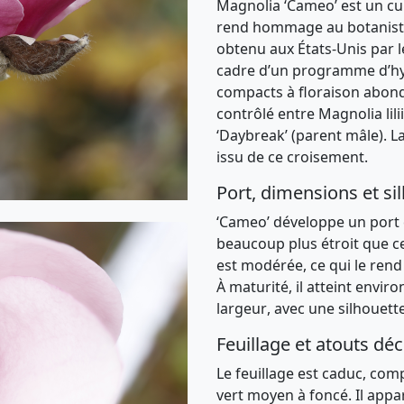
Magnolia ‘Cameo’
est un
cu
rend hommage au botanist
obtenu aux
États-Unis
par l
cadre d’un programme d’hyb
compacts à floraison abonda
contrôlé entre Magnolia lili
‘Daybreak’ (parent mâle)
. L
issu de ce croisement.
Port, dimensions et si
‘Cameo’
développe un
port
beaucoup plus étroit que ce
est modérée, ce qui le ren
À maturité, il atteint envir
largeur
, avec une silhouett
Feuillage et atouts déc
Le feuillage est
caduc
, com
vert moyen à foncé
. Il app