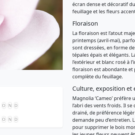
écran dense et décoratif dur
feuillage et les fleurs acce
Floraison
La floraison est l’atout maj
printemps (avril-mai)
, parf
sont
dressées, en forme de 
tépales épais et élégants
. 
l’extérieur
et
blanc rosé à l’
floraison est
abondante et 
complète du feuillage.
Culture, exposition et 
Magnolia ‘Cameo’
préfère 
l’abri des vents froids. Il 
O
N
D
drainé
, de préférence
légèr
O
N
D
demande peu d’entretien. La
pour supprimer le bois mort
les jeunes fleurs peuvent êt