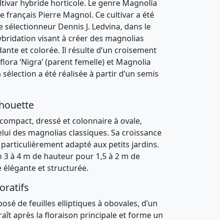
ltivar hybride horticole
. Le genre
Magnolia
e français
Pierre Magnol
. Ce cultivar a été
e sélectionneur
Dennis J. Ledvina
, dans le
ridation visant à créer des magnolias
nte et colorée. Il résulte d’un
croisement
iflora ‘Nigra’ (parent femelle) et Magnolia
a sélection a été réalisée à partir d’un semis
lhouette
 compact, dressé et colonnaire à ovale
,
lui des magnolias classiques. Sa croissance
d particulièrement adapté aux
petits jardins
.
on
3 à 4 m de hauteur
pour
1,5 à 2 m de
e élégante et structurée.
oratifs
posé de feuilles
elliptiques à obovales
, d’un
araît après la floraison principale et forme un