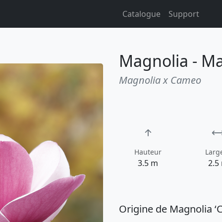
Catalogue
Support
Magnolia - M
Magnolia x Cameo
Hauteur
Larg
3.5 m
2.5
Origine de Magnolia ‘