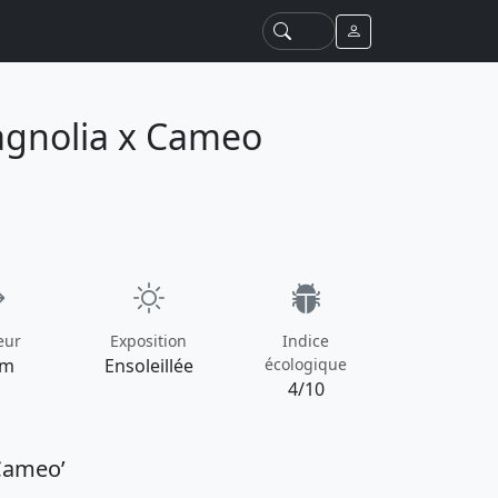
agnolia x Cameo
eur
Exposition
Indice
 m
Ensoleillée
écologique
4/10
Cameo’