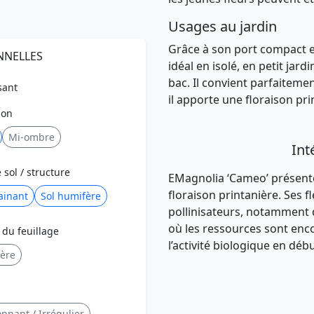
Usages au jardin
Grâce à son
port compact
e
NNELLES
idéal en
isolé
, en
petit jardi
bac
. Il convient parfaitem
sant
il apporte une
floraison pri
ion
Mi-ombre
Int
 sol / structure
E
Magnolia ‘Cameo’
présent
floraison printanière. Ses 
ainant
Sol humifère
pollinisateurs
, notamment
où les ressources sont encor
 du feuillage
l’activité biologique en déb
ière
nnant / Irrégulier